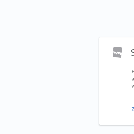
a
v
Z