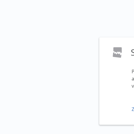
a
v
Z